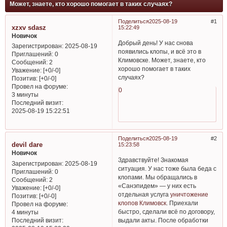
Может, знаете, кто хорошо помогает в таких случаях?
Поделиться
2025-08-19
1
xzxv sdasz
15:22:49
Новичок
Добрый день! У нас снова
Зарегистрирован
: 2025-08-19
появились клопы, и всё это в
Приглашений:
0
Климовске. Может, знаете, кто
Сообщений:
2
хорошо помогает в таких
Уважение:
[+0/-0]
случаях?
Позитив:
[+0/-0]
Провел на форуме:
0
3 минуты
Последний визит:
2025-08-19 15:22:51
Поделиться
2025-08-19
2
devil dare
15:23:58
Новичок
Здравствуйте! Знакомая
Зарегистрирован
: 2025-08-19
ситуация. У нас тоже была беда с
Приглашений:
0
клопами. Мы обращались в
Сообщений:
2
«Санэпидем» — у них есть
Уважение:
[+0/-0]
отдельная услуга
уничтожение
Позитив:
[+0/-0]
клопов Климовск
. Приехали
Провел на форуме:
быстро, сделали всё по договору,
4 минуты
Последний визит:
выдали акты. После обработки