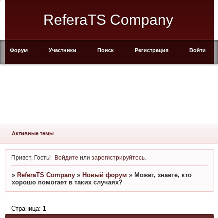
ReferaTS Company
Форум
Участники
Поиск
Регистрация
Войти
Активные темы
Привет, Гость!
Войдите
или
зарегистрируйтесь
.
»
ReferaTS Company
»
Новый форум
»
Может, знаете, кто
хорошо помогает в таких случаях?
Страница:
1