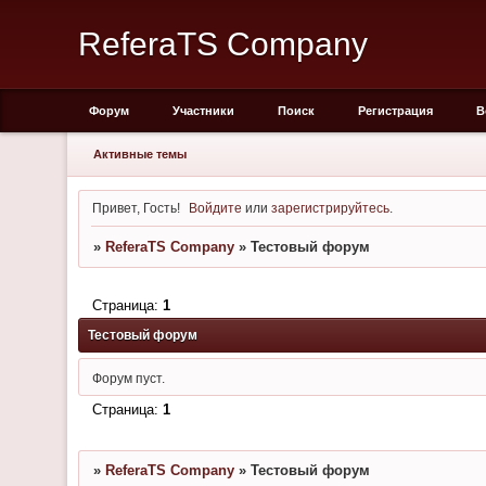
ReferaTS Company
Форум
Участники
Поиск
Регистрация
В
Активные темы
Привет, Гость!
Войдите
или
зарегистрируйтесь
.
»
ReferaTS Company
»
Тестовый форум
Страница:
1
Тестовый форум
Форум пуст.
Страница:
1
»
ReferaTS Company
»
Тестовый форум